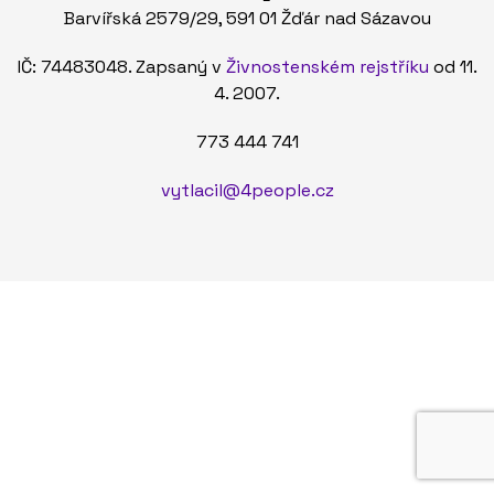
Barvířská 2579/29, 591 01 Žďár nad Sázavou
IČ: 74483048. Zapsaný v
Živnostenském rejstříku
od 11.
4. 2007.
773 444 741
vytlacil@4people.cz