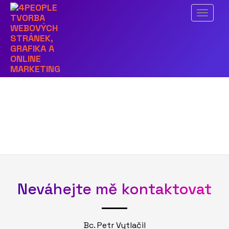
Předchozí obrázek
Menu
reference-zdt-01
Neváhejte mě kontaktovat
Bc. Petr Vytlačil