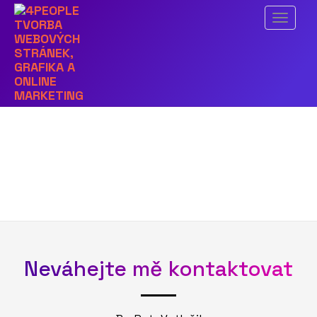
Předchozí obrázek
Menu
Další obrázek
reference-uvod
Neváhejte mě kontaktovat