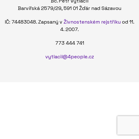
Bc. Petr Vytlačil
Barvířská 2579/29, 591 01 Žďár nad Sázavou
IČ: 74483048. Zapsaný v
Živnostenském rejstříku
od 11.
4. 2007.
773 444 741
vytlacil@4people.cz