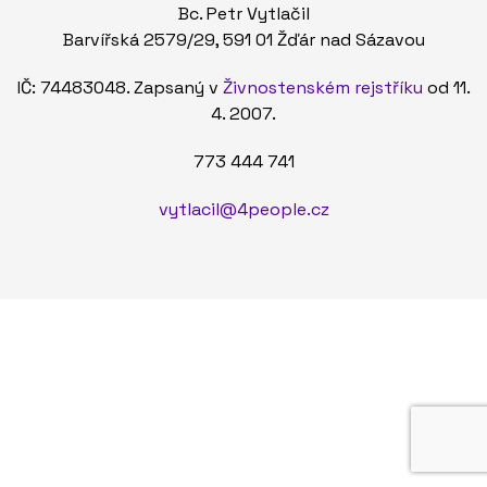
Bc. Petr Vytlačil
Barvířská 2579/29, 591 01 Žďár nad Sázavou
IČ: 74483048. Zapsaný v
Živnostenském rejstříku
od 11.
4. 2007.
773 444 741
vytlacil@4people.cz