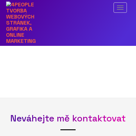
Další obrázek
Menu
penzion-najdek-
reference
Neváhejte mě kontaktovat