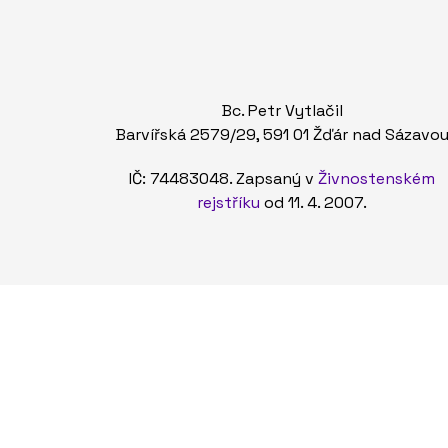
Bc. Petr Vytlačil
Barvířská 2579/29, 591 01 Žďár nad Sázavo
IČ: 74483048. Zapsaný v
Živnostenském
rejstříku
od 11. 4. 2007.