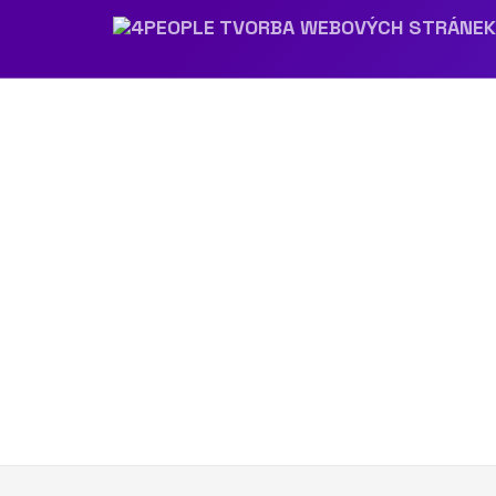
Předchozí obrázek
Další obrázek