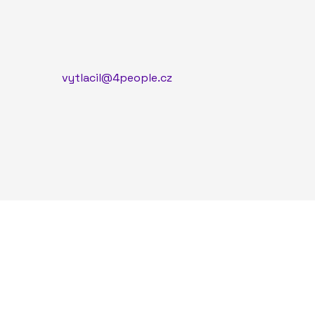
vytlacil@4people.cz