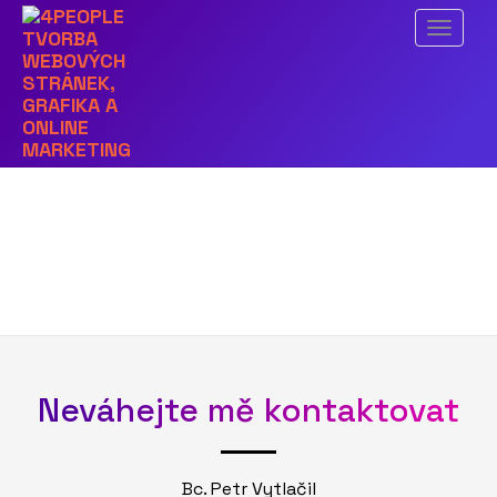
Předchozí obrázek
Menu
reference-dovatrans-01
Neváhejte mě kontaktovat
Bc. Petr Vytlačil