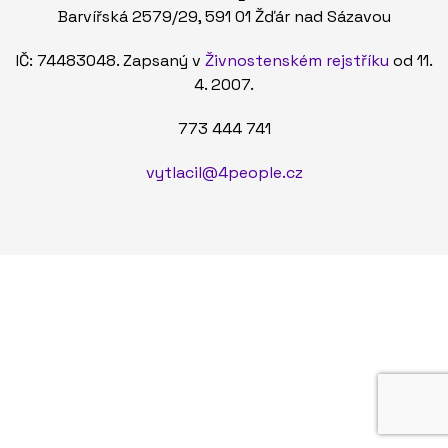
Barvířská 2579/29, 591 01 Žďár nad Sázavou
IČ: 74483048. Zapsaný v
Živnostenském rejstříku
od 11.
4. 2007.
773 444 741
vytlacil@4people.cz