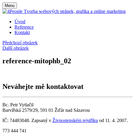
Menu
Úvod
Reference
Kontakt
Předchozí obrázek
Další obrázek
reference-mitophb_02
Neváhejte mě kontaktovat
Bc. Petr Vytlačil
Barvířská 2579/29, 591 01 Žďár nad Sázavou
IČ: 74483048. Zapsaný v
Živnostenském rejstříku
od 11. 4. 2007.
773 444 741