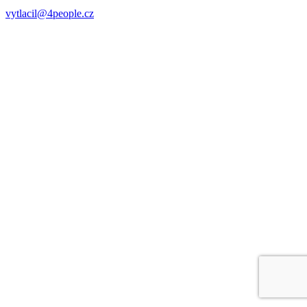
vytlacil@4people.cz