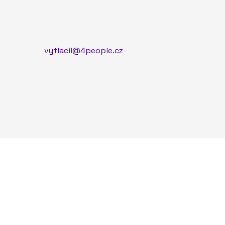
vytlacil@4people.cz