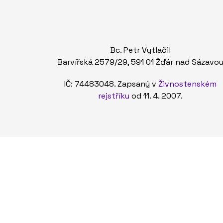
Bc. Petr Vytlačil
Barvířská 2579/29, 591 01 Žďár nad Sázavo
IČ: 74483048. Zapsaný v
Živnostenském
rejstříku
od 11. 4. 2007.