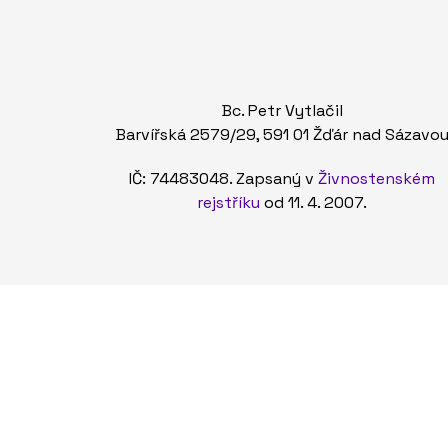
Bc. Petr Vytlačil
Barvířská 2579/29, 591 01 Žďár nad Sázavo
IČ: 74483048. Zapsaný v
Živnostenském
rejstříku
od 11. 4. 2007.