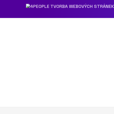
Předchozí obrázek
Další obrázek