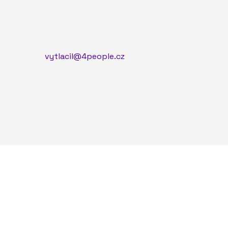
vytlacil@4people.cz