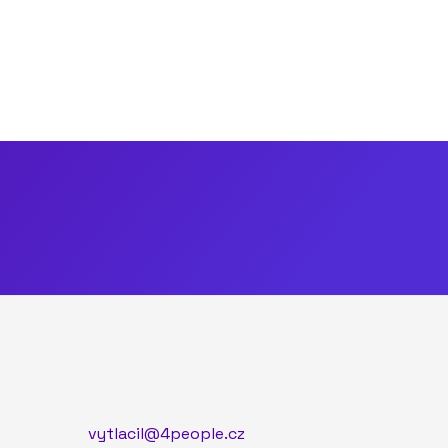
vytlacil@4people.cz