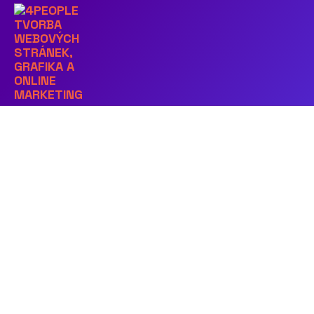
Předchozí obrázek
graficky_navrh_webovyc