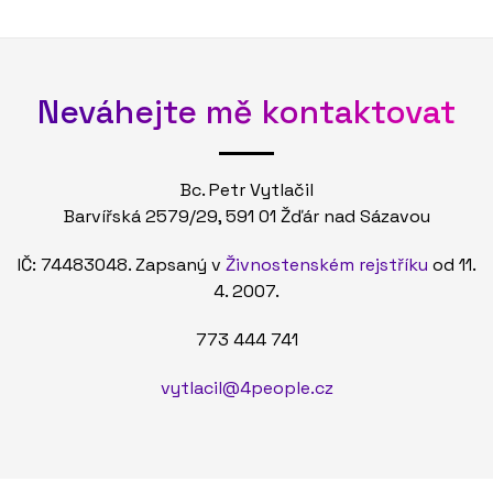
Neváhejte mě kontaktovat
Bc. Petr Vytlačil
Barvířská 2579/29, 591 01 Žďár nad Sázavou
IČ: 74483048. Zapsaný v
Živnostenském rejstříku
od 11.
4. 2007.
773 444 741
vytlacil@4people.cz