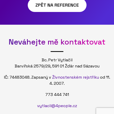
ZPĚT NA REFERENCE
Neváhejte mě kontaktovat
Bc. Petr Vytlačil
Barvířská 2579/29, 591 01 Žďár nad Sázavou
IČ: 74483048. Zapsaný v
Živnostenském rejstříku
od 11.
4. 2007.
773 444 741
vytlacil@4people.cz